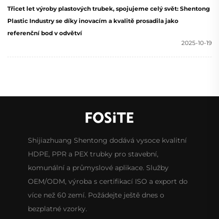
Třicet let výroby plastových trubek, spojujeme celý svět: Shentong
Plastic Industry se díky inovacím a kvalitě prosadila jako
referenční bod v odvětví
2025-10-19
Shijiazhuang Shentong dodává vysoce kvalitní
HDPE, PPR a PEX trubky pro stavební,
komunální a průmyslové aplikace. Služby
OEM/ODM, výroba s certifikací ISO a export do
více než 60 zemí. Požádejte ještě dnes o
bezplatné vzorky.