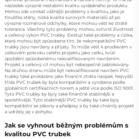
následek výrazně nestabilní kvalitu vyráběného produktu.
Mohou zde vznikat vážnější problémy s kvalitou, jako je
tloušťka stěny, nízká kvalita surových materiálů až po
výrazné rozměrové odchylky, které mohou vést ke ztrátě
tolerance. Všechny tyto problémy mohou ovlivnit životnost
a celkový výkon PVC trubky. Existují také problémy a rizika,
která mohou být způsobena tím, že nekompatibilní PVC
trubky jsou navrženy a přijaty. To může vést k prodlevám v
celkovém pokroku celého projektu jako celku, kvůli
zpoždění způsobenému nekvalifikovaným navržením.
Projekt a celkový cíl mohou být nebezpečně zablokovány.
Na druhou stranu může být nekvalifikované navržení PVC
trubky také prokázáno jako finanční ztráta naopak. Nejvyšší
třída PVC trubek by byla kompatibilní a vyrobena podle
globálních certifikačních norem a ještě více podle ISO 9001.
Tyto PVC trubky by byly také finančně stabilnější a
spolehlivější. Tyto stabilnější PVC trubky by také byly
kompatibilní se zákony a předpisy a by také chránily projekt
a udržely jej v pohybu.
Jak se vyhnout běžným problémům s
kvalitou PVC trubek