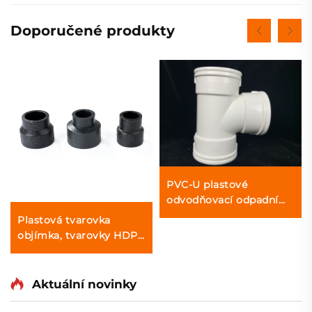
Doporučené produkty
PVC-U plastové
odvodňovací odpadní
potrubí tvarovky TEE s
Plastová tvarovka
OEM/ODM
objímka, tvarovky HDPE
potrubí, redukční spojka
objímka, PE navařovací
spojka objímka pro
Aktuální novinky
zásobování vodou